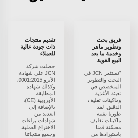
فريق بحث
تقديم منتجات
وتطوير ماهر
ذات جودة عالية
وخدمة ما بعد
للعملاء
البيع القوية
حصلت شركة
"تستثمر JCN في
JCN على شهادة
البحث والتطوير
الأيزو 9001:2015،
المتخصص في
وكذلك شهادة
تعبئة الأغذية
المطابقة
وماكينات تغليف
الأوروبية (CE)،
الدقيق. لقد
بالإضافة إلى
طورنا تقنية
العديد من
ماكينات تغليف
شهادات براءات
محسّنة قمنا
الاختراع العملية.
باستيرادها من
وجميع منتجاتنا