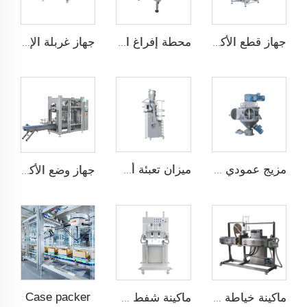
جهاز قطع الأكياس تلقائيًا
محطة إفراغ الأكياس
جهاز غربلة الإعصار
مزيج عمودي عالي الكفاءة
ميزان تعبئة أسفل
جهاز وضع الأكياس تلقائيًا JCN-G1-1A
Case packer
ماكينة خياطة التدفئة مع التغليف فوق الشريط
ماكينة شفط وتسخين وختم