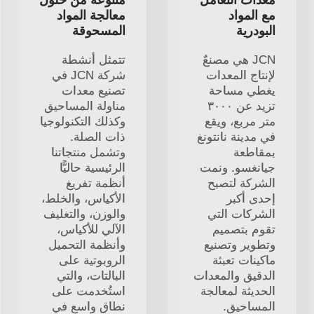
مع المواد
معالجة المواد
البودرية
المسحوقة
JCN هي مصنعٌ
تتمثل أنشطة
لإنتاج المعدات
شركة JCN في
يغطي مساحة
تصنيع معدات
تزيد عن ٣٠٠٠
مناولة المساحيق
متر مربع، ويقع
وكذلك التكنولوجيا
في مدينة نانتونغ
ذات الصلة.
بمقاطعة
وتشمل منتجاتنا
جيانغسو. ونمت
الرئيسية حاليًّا
الشركة لتصبح
أنظمة تفريغ
إحدى أكبر
الأكياس، والخلط،
الشركات التي
والوزن، والتغليف
تقوم بتصميم
الآلي للأكياس،
وتطوير وتصنيع
وأنظمة التحميل
ماكينات تعبئة
الروبوتية على
الدقيق والمعدات
البالتات، والتي
الحديثة لمعالجة
استُخدمت على
المساحيق.
نطاق واسع في