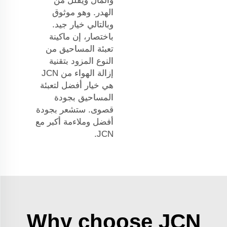
والمال ويقلل من
الهدر. وهو موثوق
وبالتالي خيار جيد.
باختصار، إن ماكينة
تعبئة المساحيق من
النوع المزود بتقنية
إزالة الهواء من JCN
هي خيار أفضل لتعبئة
المساحيق بجودة
قصوى. ستشعر بجودة
أفضل وملاءمة أكبر مع
JCN.
Why choose JCN