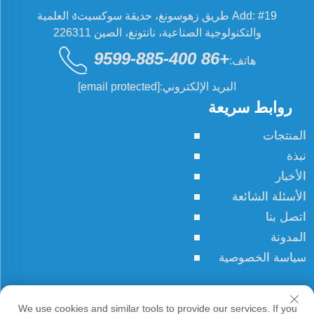
Add: #19 طريق زهوسونغ، حديقة سوكسيتง العلمية
والتكنولوجية الصناعية، نانتونغ، الصين 226311
+86 400-885-9599
هاتف:
البريد الإلكتروني:
[email protected]
روابط سريعة
المنتجات
نبذة
الأخبار
الأسئلة الشائعة
اتصل بنا
المدونة
سياسة الخصوصية
حقوق النسخ © JCN جميع الحقوق محفوظة
We use cookies and similar tools to provide our services. If you