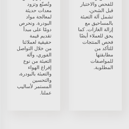
للفحص والاختبار
وتُصنّع وتزود
قبل الشحن،
معدات حديثة
تشمل آلة التعبئة
لمعالجة مواد
بالمساحيق مع
البودرة. ونحرص
إزالة الغازات. كما
دومًا على مبدأ
يحق للعملاء أيضًا
تقديم قيمة
فحص المنتجات
حقيقية لعملائنا
للتأكد من
من خلال التواصل
مطابقتها
الفوري، وآلة
للمواصفات
التعبئة من نوع
المطلوبة.
إفراغ الهواء
والتعبئة بالبودرة،
والتحسين
المستمر لأساليب
عملنا.