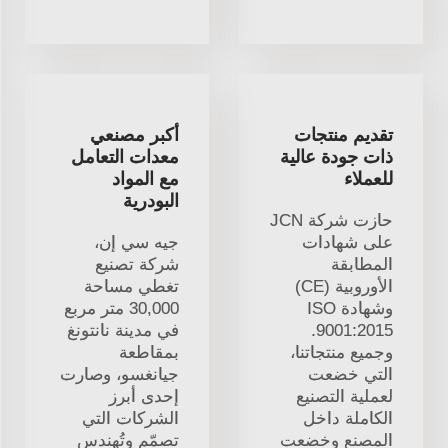
تقديم منتجات
أكبر مصنعي
ذات جودة عالية
معدات التعامل
للعملاء
مع المواد
البودرية
حازت شركة JCN
على شهادات
جيه سي إن،
المطابقة
شركة تصنيع
الأوروبية (CE)
تغطي مساحة
وشهادة ISO
30,000 متر مربع
9001:2015.
في مدينة نانتونغ
وجميع منتجاتنا،
بمقاطعة
التي خضعت
جيانغسو، وصارت
لعملية التصنيع
إحدى أبرز
الكاملة داخل
الشركات التي
المصنع وخضعت
تصمّم وتُهندس