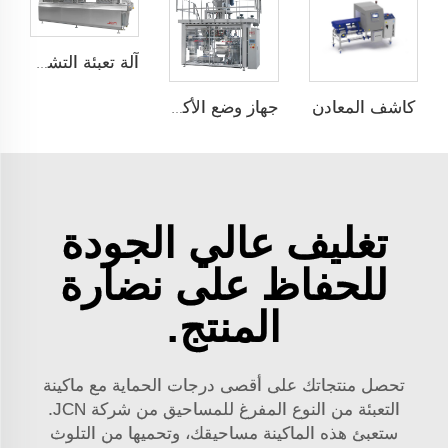
آلة تعبئة التشكيل الحراري
كاشف المعادن
جهاز وضع الأكياس تلقائيًا بسرعة عالية JCN-G1-2G-2
تغليف عالي الجودة
للحفاظ على نضارة
المنتج.
تحصل منتجاتك على أقصى درجات الحماية مع ماكينة
التعبئة من النوع المفرغ للمساحيق من شركة JCN.
ستعبئ هذه الماكينة مساحيقك، وتحميها من التلوث