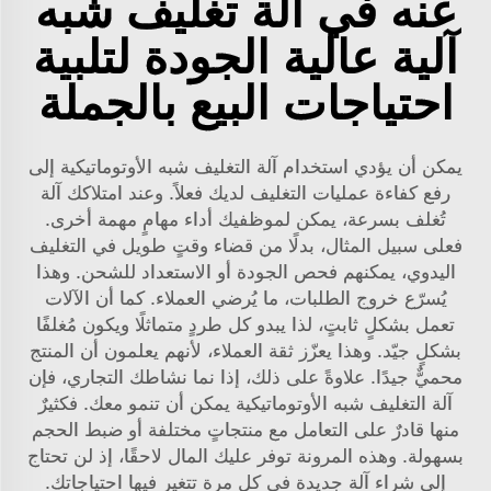
عنه في آلة تغليف شبه
آلية عالية الجودة لتلبية
احتياجات البيع بالجملة
يمكن أن يؤدي استخدام آلة التغليف شبه الأوتوماتيكية إلى
رفع كفاءة عمليات التغليف لديك فعلاً. وعند امتلاكك آلة
تُغلف بسرعة، يمكن لموظفيك أداء مهامٍ مهمة أخرى.
فعلى سبيل المثال، بدلًا من قضاء وقتٍ طويل في التغليف
اليدوي، يمكنهم فحص الجودة أو الاستعداد للشحن. وهذا
يُسرّع خروج الطلبات، ما يُرضي العملاء. كما أن الآلات
تعمل بشكلٍ ثابتٍ، لذا يبدو كل طردٍ متماثلًا ويكون مُغلفًا
بشكلٍ جيّد. وهذا يعزّز ثقة العملاء، لأنهم يعلمون أن المنتج
محميٌّ جيدًا. علاوةً على ذلك، إذا نما نشاطك التجاري، فإن
آلة التغليف شبه الأوتوماتيكية يمكن أن تنمو معك. فكثيرٌ
منها قادرٌ على التعامل مع منتجاتٍ مختلفة أو ضبط الحجم
بسهولة. وهذه المرونة توفر عليك المال لاحقًا، إذ لن تحتاج
إلى شراء آلة جديدة في كل مرة تتغير فيها احتياجاتك.