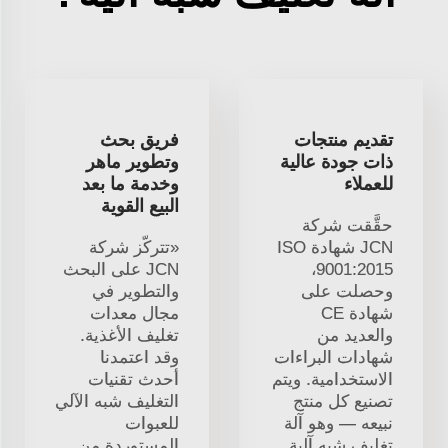
تقديم منتجات
فريق بحث
ذات جودة عالية
وتطوير ماهر
للعملاء
وخدمة ما بعد
البيع القوية
حقَّقت شركة
JCN شهادة ISO
«تتركّز شركة
9001:2015،
JCN على البحث
وحصلت على
والتطوير في
شهادة CE
مجال معدات
والعديد من
تغليف الأغذية.
شهادات البراءات
وقد اعتمدنا
الاستخدامية. ويتم
أحدث تقنيات
تصنيع كل منتج
التغليف شبه الآلي
نبيعه — وهو آلة
للعبوات
تغليف شبه آلية
المستوردة من