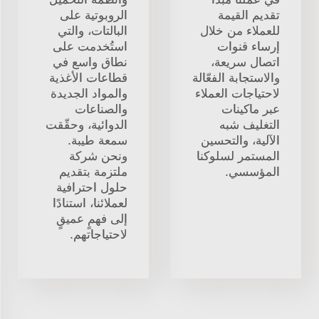
تقديم القيمة
الروبوتية على
للعملاء من خلال
البالتات، والتي
إرساء قنوات
استُخدمت على
اتصال سريعة،
نطاق واسع في
والاستجابة الفعّالة
قطاعات الأغذية
لاحتياجات العملاء
والمواد الجديدة
عبر ماكينات
والصناعات
التغليف شبه
الدوائية، وحقّقت
الآلية، والتحسين
سمعة طيبة.
المستمر لسلوكنا
ونحن شركة
المؤسسي.
ملتزمة بتقديم
حلول احترافية
لعملائنا، استنادًا
إلى فهمٍ عميقٍ
لاحتياجاتهم.