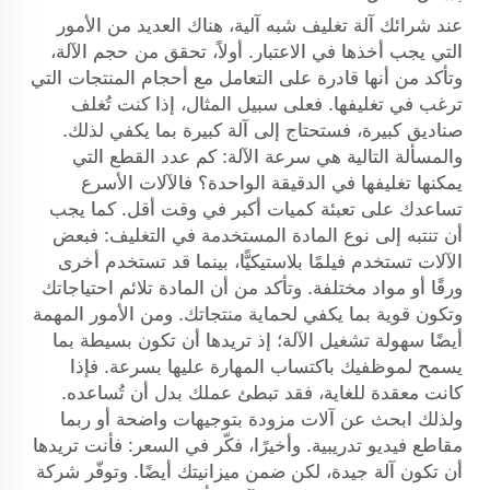
عند شرائك آلة تغليف شبه آلية، هناك العديد من الأمور
التي يجب أخذها في الاعتبار. أولاً، تحقق من حجم الآلة،
وتأكد من أنها قادرة على التعامل مع أحجام المنتجات التي
ترغب في تغليفها. فعلى سبيل المثال، إذا كنت تُغلف
صناديق كبيرة، فستحتاج إلى آلة كبيرة بما يكفي لذلك.
والمسألة التالية هي سرعة الآلة: كم عدد القطع التي
يمكنها تغليفها في الدقيقة الواحدة؟ فالآلات الأسرع
تساعدك على تعبئة كميات أكبر في وقت أقل. كما يجب
أن تنتبه إلى نوع المادة المستخدمة في التغليف: فبعض
الآلات تستخدم فيلمًا بلاستيكيًّا، بينما قد تستخدم أخرى
ورقًا أو مواد مختلفة. وتأكد من أن المادة تلائم احتياجاتك
وتكون قوية بما يكفي لحماية منتجاتك. ومن الأمور المهمة
أيضًا سهولة تشغيل الآلة؛ إذ تريدها أن تكون بسيطة بما
يسمح لموظفيك باكتساب المهارة عليها بسرعة. فإذا
كانت معقدة للغاية، فقد تبطئ عملك بدل أن تُساعده.
ولذلك ابحث عن آلات مزودة بتوجيهات واضحة أو ربما
مقاطع فيديو تدريبية. وأخيرًا، فكّر في السعر: فأنت تريدها
أن تكون آلة جيدة، لكن ضمن ميزانيتك أيضًا. وتوفّر شركة