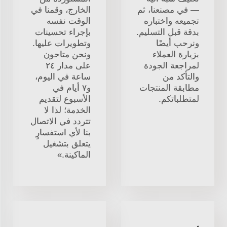
— في مصنعنا، ثم
الخارج، وقمنا في
تجميعه واختباره
الوقت نفسه
بدقة قبل التسليم.
بإجراء تحسينات
ونرحب أيضًا
وتطويرات عليها.
بزيارة العملاء
ونحن متاحون
لمراجعة الجودة
على مدار ٢٤
والتأكد من
ساعة في اليوم،
مطابقة المنتجات
و٧ أيام في
لمتطلباتكم.
الأسبوع لتقديم
الخدمة؛ لذا لا
تتردد في الاتصال
بنا لأي استفسارٍ
يتعلق بتشغيل
الماكينة.»