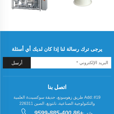
يرجى ترك رسالة لنا إذا كان لديك أي أسئلة
أرسل
اتصل بنا
Add: #19 طريق زهوسونغ، حديقة سوكسيتง العلمية
والتكنولوجية الصناعية، نانتونغ، الصين 226311
+86 400-885-9599
هاتف: