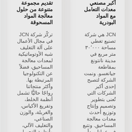
أكبر مصنعي
تقديم مجموعة
معدات التعامل
متنوعة من حلول
مع المواد
معالجة المواد
البودرية
المسحوقة
JCN هي شركة
تركّز شركة JCN
تصنيع تغطي
في مجال الأعمال
مساحة ٣٠٬٠٠٠
على آلة التغليف
متر مربع في
شبه الأوتوماتيكية
مدينة نانتونغ
لمعدات معالجة
بمقاطعة
المساحيق، فضلاً
جيانغسو. ونمت
عن التكنولوجيا
الشركة لتصبح
المرتبطة بها.
إحدى أكبر
وأكثر منتجاتنا
الشركات التي
رواجًا حاليًّا تشمل
تُعنى بتطوير
أنظمة الخلط،
وتصميم وإنتاج
وتفريغ الأكياس،
وتوزيع أحدث
والغربلة، والوزن
معدات معالجة
الصناعي،
المساحيق. ونتبع
والتغليف الآلي،
في عملنا مبدأ
وأنظمة التحميل