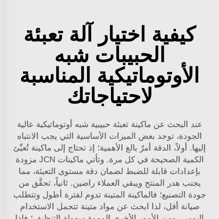
كيفية اختيار آلة تعبئة
الحبيبات شبه
الأوتوماتيكية المناسبة
لاحتياجاتك
عند البحث عن ماكينة تعبئة حبيبية شبه أوتوماتيكية عالية
الجودة، توجد بعض الميزات الأساسية التي يجب الانتباه
إليها. أولاً، الدقة أمرٌ بالغ الأهمية؛ إذ تحتاج إلى ماكينة تُعبِّئ
الكمية الصحيحة في كل مرة. وتأتي ماكينات JCN مزودة
بإعدادات قابلة للضبط لضمان دقة مستوى التعبئة، مما
يجنب هدر المنتج ويبقي العملاء راضين. ثانياً، تحقَّق من
جودة التصنيع؛ فالماكينة المتينة تدوم لفترة أطول وتتطلب
صيانة أقل، لذا ابحث عن مواد متينة تتحمل الاستخدام
اليومي. ومن الأمور الأخرى المهمة سهولة التنظيف؛ فإذا