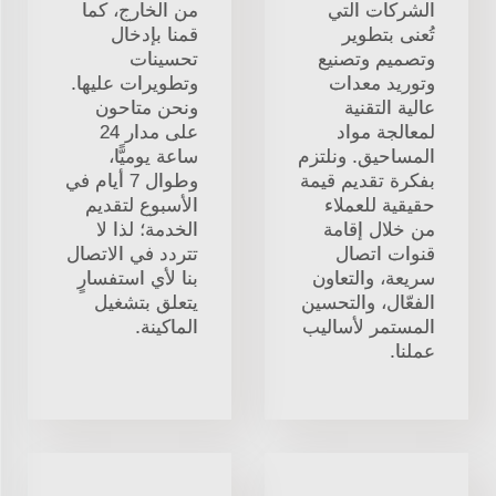
الشركات التي
من الخارج، كما
تُعنى بتطوير
قمنا بإدخال
وتصميم وتصنيع
تحسينات
وتوريد معدات
وتطويرات عليها.
عالية التقنية
ونحن متاحون
لمعالجة مواد
على مدار 24
المساحيق. ونلتزم
ساعة يوميًّا،
بفكرة تقديم قيمة
وطوال 7 أيام في
حقيقية للعملاء
الأسبوع لتقديم
من خلال إقامة
الخدمة؛ لذا لا
قنوات اتصال
تتردد في الاتصال
سريعة، والتعاون
بنا لأي استفسارٍ
الفعّال، والتحسين
يتعلق بتشغيل
المستمر لأساليب
الماكينة.
عملنا.