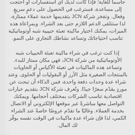
حاسماً للغاية؛ فإذا كانت لديك أي استفسارات أو احتجت
إلى مساعدة، فسترغب في الحصول على دعمٍ سريعٍ
وفعال. وتفخر شركة JCN بتقديمها خدمة عملاء ممتازة،
لذا ستتلقى الدعم اللازم حتى بعد الشراء. وبمراعاة هذه
الميزات، يمكنك اختيار ماكينة تعبئة حبيبية شبه أوتوماتيكية
تناسب احتياجاتك وتساعد نشاطك التجاري على النمو.
إذا كنت ترغب في شراء ماكينة تعبئة الحبيبات شبه
الأوتوماتيكية من شركة JCN، فهي مكان ممتاز للبدء.
وتساعد هذه الماكينات في تعبئة الأكياس أو الحاويات
بالمنتجات الصغيرة مثل الأرز أو البقوليات أو الحلوى. وعند
شراء عدة وحدات دفعة واحدة، فمن الذكاء أن تبحث عن
موردٍ يقدّم سعرًا جيدًا. وتُعرف شركة JCN بتقديم خيارات
اقتصادية تناسب الشركات بمختلف أحجامها. ويمكنك
التواصل معها مباشرةً عبر موقعها الإلكتروني أو الاتصال
بخدمة العملاء. وغالبًا ما تقدّم عروضًا خاصةً عند الشراء
الكمي، لذا فإن شراء عدة ماكينات في الوقت نفسه يوفّر
لك المال.