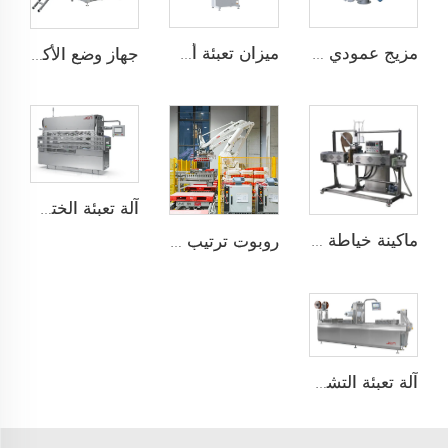
مزيج عمودي عالي الكفاءة
ميزان تعبئة أسفل
جهاز وضع الأكياس تلقائيًا JCN-G1-1A
آلة تعبئة الختم على الألواح
ماكينة خياطة التدفئة مع التغليف فوق الشريط
روبوت ترتيب على托盘
آلة تعبئة التشكيل الحراري