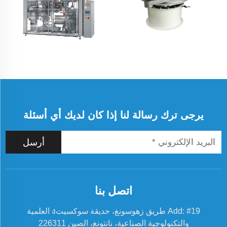
يرجى ترك رسالة لنا إذا كان لديك أي أسئلة
أرسل
اتصل بنا
Add: #19 طريق زهوسونغ، حديقة سوكسيتง العلمية
والتكنولوجية الصناعية، نانتونغ، الصين 226311