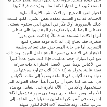
على جودة منتجك. سواء كنت تعبئ أكياسًا لمتجر صغير أو
لمصنع كبير، فإن اختيار الآلة المناسبة يُحدث فرقًا كبيرًا.
اختيار النوع الصحيح من الآلات شبه الآلية
آلة ملء
الحبيبات
قد تبدو العملية معقدة بعض الشيء، لكنها ليست
كذلك بالضرورة. أولاً، فكّر في المنتج الذي ستقوم بتعبئته.
فتختلف المتطلبات باختلاف نوع المنتج، وبالتالي تختلف
أنواع الآلات المُستخدمة. فمثلاً، إذا كنت تعبئ بذوراً
صغيرة، فقد تحتاج إلى آلة ذات فوهة صغيرة لمنع
التسرب. أما في حالة المساحيق، فقد تساعد وظيفة
الاهتزاز في الآلة على تسوية المنتج داخل العبوة. بعد ذلك،
ضع في اعتبارك حجم عمليتك. فإذا كنت تعبئ عدداً كبيراً
من الأكياس يومياً، فمن الأفضل اختيار آلة ذات سرعة
تعبئة عالية. وتوفّر شركة JCN آلات تتراوح سرعتها بين
تعبئة بضعة أكياس في الساعة وصولاً إلى مئات الأكياس
في الساعة. كما يجب أن تراعي أيضاً أحجام العبوات التي
تستخدمها، وتأكد من أن الآلة قادرة على التعامل مع هذه
الأحجام. ومن نقطة أخرى مهمة هي سهولة تشغيل الآلة؛
إذ ترغب في آلة يمكن للعاملين تشغيلها دون الحاجة إلى
تدريب مكثف. وقد صُمّمت آلات JCN لتكون سهلة