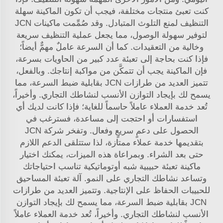
كنت تعبئ منتجات مختلفة، فيجب أن تكون الماكينة سهلة
التنظيف لمنع التلوث المتبادل. وقد صُمِّمت ماكينات JCN
لتوفير سهولة الوصول، مما يجعل عملية التنظيف سريعة
وخالية من التعقيدات. كما أن السرعة عاملٌ مهمٌّ أيضاً؛
فإذا كنت بحاجة إلى تعبئة عدد كبير من الحاويات بسرعة،
فإن الماكينة يجب أن تتمكَّن من مواكبة إنتاجك. وبالفعل،
تتميز العديد من طرازات JCN بقابلية ضبط السرعة، مما
يسمح لك بإيجاد التوازن الأنسب لنشاطك التجاري. وأخيراً،
تُعد خدمة العملاء عاملاً حاسماً للغاية؛ فإذا كانت لديك أي
استفسارات أو احتجت إلى مساعدة، فسترغب في
الحصول على دعمٍ سريعٍ وفعال. وتفخر شركة JCN
بتقديمها خدمة عملاء ممتازة، لذا ستتلقى الدعم اللازم
حتى بعد الشراء. وبمراعاة هذه الميزات، يمكنك اختيار
ماكينة تعبئة حبيبية شبه أوتوماتيكية تناسب احتياجاتك
وتساعد نشاطك التجاري على النمو.
آلة تعبئة المساحيق
للحبيبات
الحفاظ على الإنتاجية. وتتميز العديد من طرازات
JCN بقابلية ضبط السرعة، مما يسمح لك بإيجاد التوازن
الأنسب لنشاطك التجاري. وأخيراً، تُعد خدمة العملاء عاملاً