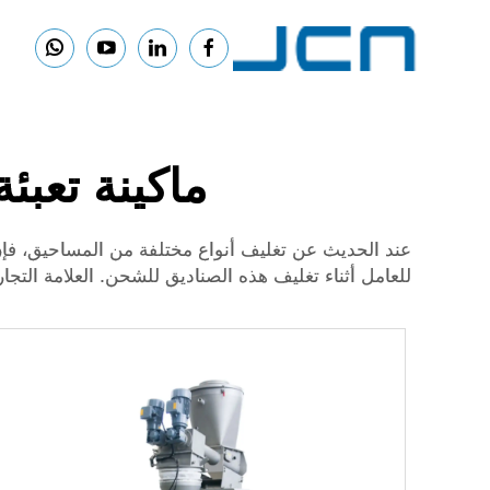
ماكينة تعبئة 
للعامل أثناء تغليف هذه الصناديق للشحن. العلامة التجارية JCN مشهورة وتنتج هذه الآلة الخاصة التي تُستخدم على نطاق واسع في مختلف الشركات حول