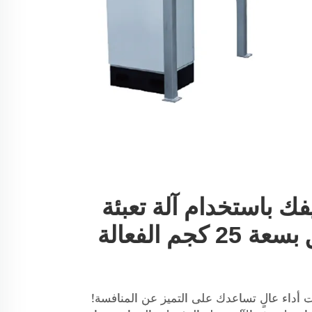
ك باستخدام آلة تعبئة
أكياس المساحيق بسعة 25 كجم الفعالة
كياس بوزن 25 كجم ذات أداء عالٍ تساعدك على التميز عن المنافسة!