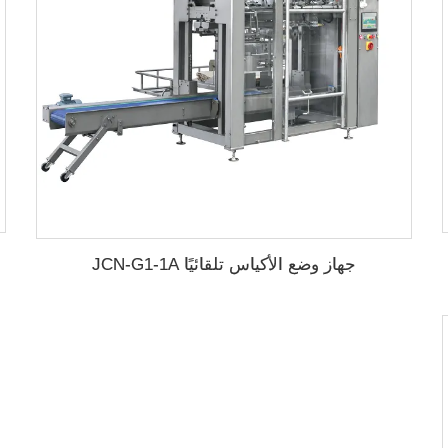
جهاز وضع الأكياس تلقائيًا JCN-G1-1A