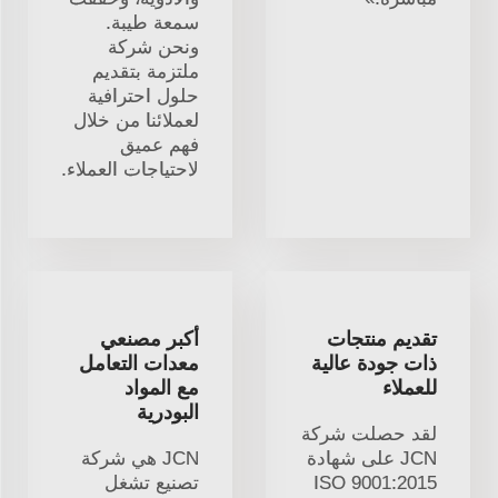
سمعة طيبة.
ونحن شركة
ملتزمة بتقديم
حلول احترافية
لعملائنا من خلال
فهم عميق
لاحتياجات العملاء.
تقديم منتجات
أكبر مصنعي
ذات جودة عالية
معدات التعامل
للعملاء
مع المواد
البودرية
لقد حصلت شركة
JCN على شهادة
JCN هي شركة
ISO 9001:2015
تصنيع تشغل