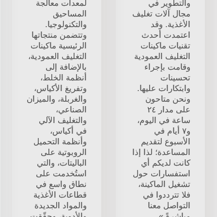
والتطوير في
لمعدات معالجة
مجال آلات تغليف
المساحيق
الأغذية. وقد
والتكنولوجيا.
اعتمدت أحدث
وتتضمن منتجاتها
تقنيات ماكينات
الرئيسية ماكينات
التغليف العمودية
التغليف العمودية،
وقامت بإجراء
بالإضافة إلى
تحسينات
أنظمة الخلط،
وابتكارات عليها.
وتفريغ الأكياس،
ونحن متاحون
والغربلة، والميزان
على مدار ٢٤
الصناعي،
ساعة في اليوم،
والتغليف الآلي
و٧ أيام في
في أكياس،
الأسبوع لتقديم
وأنظمة التحميل
المساعدة؛ لذا إذا
الروبوتية على
كانت لديكم أي
الباليتات، والتي
استفسارات حول
استُخدمت على
تشغيل الماكينة،
نطاق واسع في
فلا تترددوا في
قطاعات الأغذية
التواصل معنا
والمواد الجديدة
مباشرةً.»
والأدوية، وحقّقت