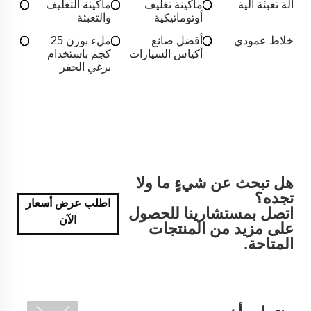
آلة تعبئة آلية
ماكينة تغليف
ماكينة التغليف
أوتوماتيكية
والتعبئة
خلاط عمودي
أفضل صانع
ملء بوزن 25
أكياس السيارات
كجم باستخدام
برغي الحفر
هل تبحث عن شيءٍ ما ولا
تجده؟
اطلب عرض أسعار
اتصل بمستشارينا للحصول
الآن
على مزيد من المنتجات
المتاحة.