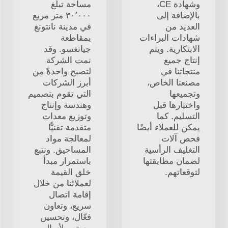
وشهادة CE،
مساحة تبلغ
بالإضافة إلى
٣٠٬٠٠٠ متر مربع
العديد من
في مدينة نانتونغ
شهادات البراءات
بمقاطعة
الابتكارية. ويتم
جيانغسو. وقد
إنتاج جميع
نمت الشركة
منتجاتنا في
لتصبح واحدةً من
مصنعنا الخاص،
أبرز الشركات
وتجميعها
التي تقوم بتصميم
واختبارها قبل
وهندسة وإنتاج
التسليم. كما
وتوزيع معدات
يمكن للعملاء أيضًا
متقدمة تقنيًّا
فحص آلات
لمعالجة مواد
التغليف الرأسية
المساحيق. ونتبع
لضمان مطابقتها
باستمرار مبدأ
لتوقعاتهم.
خلق القيمة
لعملائنا من خلال
إقامة اتصال
سريع، وتعاون
فعّال، وتحسين