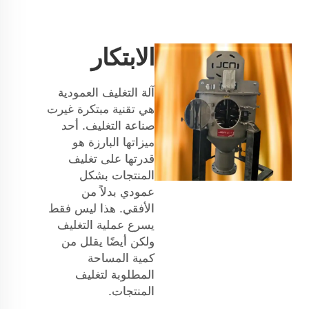
الابتكار
آلة التغليف العمودية
هي تقنية مبتكرة غيرت
صناعة التغليف. أحد
ميزاتها البارزة هو
قدرتها على تغليف
المنتجات بشكل
عمودي بدلاً من
الأفقي. هذا ليس فقط
يسرع عملية التغليف
ولكن أيضًا يقلل من
كمية المساحة
المطلوبة لتغليف
المنتجات.