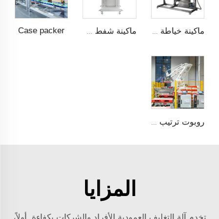
Case packer
ماكينة خياطة التدفئة مع التغليف فوق الشريط
ماكينة شفط وتسخين وختم
روبوت ترتيب على托盘
المزايا
تخدم آلة التغليف العمودية الأفراد والشركات بكفاءة. أولاً،