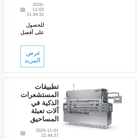
في الأماكن
2025-
الخالية من
11-02
21:34:31
الغبار. هذه
الآلات...
للحصول
على أفضل
آلات وضع
الأكياس
عرض
الآلية
المزيد
لخطوط
التعبئة
الخاصة بك
القائمة
تطبيقات
على
المستشعرات
الناقل،
الذكية في
اختر JCN
آلات تعبئة
في كل
المساحيق
مرة. نحن
نقدم
2025-11-01
22:44:27
تقنيات