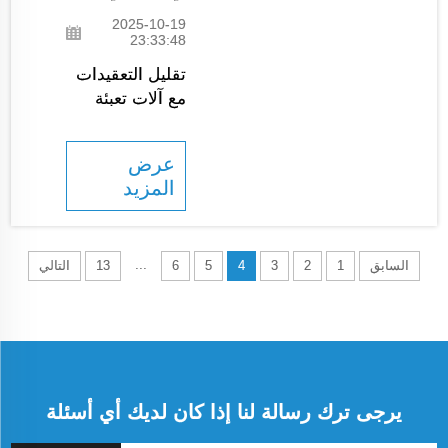
مجموعة
2025-10-19
متنوعة من
23:33:48
متطلبات
تقليل التعقيدات
توزيع
مع آلات تعبئة
المساحيق
المساحيق
لأي نوع من
الأوتوماتيكية،
المنتجات.
عرض
تُقدّر JCN أهمية
مع آلاتنا
المزيد
الكفاءة في
المتينة التي
تصنيع المواد
تدوم
الغذائية
طويلاً...
...
والكيميائية. ولهذا
السابق
1
2
3
4
5
6
13
التالي
السبب اخترنا
توفير آلات تعبئة
مساحيق متقدمة
تُسهّل عملية
التعبئة بالجملة.
إن...
يرجى ترك رسالة لنا إذا كان لديك أي أسئلة