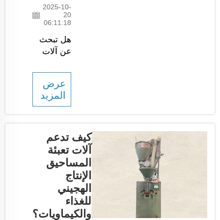
المساحيق
2025-10-
في الوقت
20
06:11:18
المناسب
وبكفاءة. كما
هل تبحث
أنه يساهم
عن آلات
في تحسين
عالية
الكفاءة،
الجودة
عرض
وينقل في
لتلبية
المزيد
النهاية مزايا
احتياجاتك
الجملة إلى
في
الشركات
التغليف؟ لا
ضمن...
تبحث بعيدًا
كيف تدعم
عن شركة
آلات تعبئة
JCN.
المساحيق
يمكن
الإنتاج
لمعدات
الهجيني
التعبئة
للغذاء
والإغلاق
والكيماويات؟
لدينا تلبية