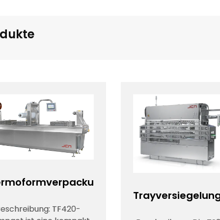
odukte
ermoformverpackungsmaschine
Trayversiegelu
eschreibung: TF420-