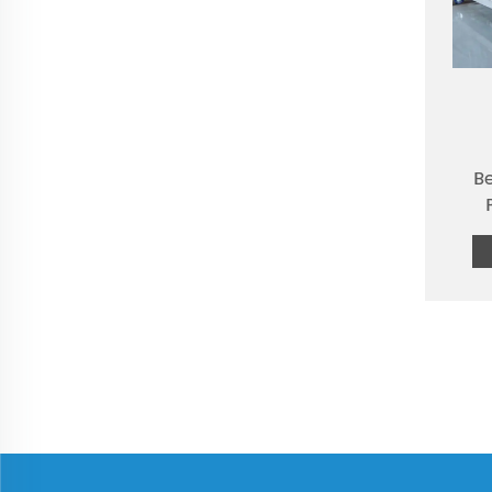
B
Prod
int
P
Pale
P