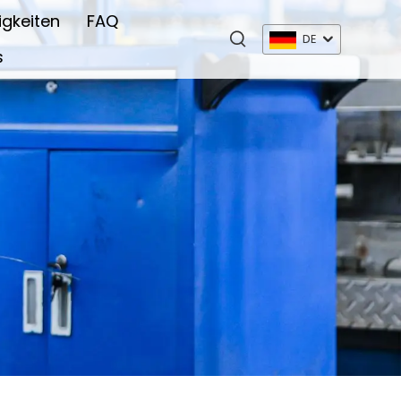
igkeiten
FAQ
DE
s