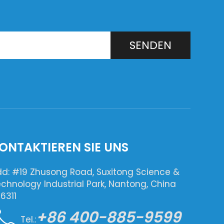
ese
Heißkleben verschiedener
PE ...
SENDEN
ONTAKTIEREN SIE UNS
d: #19 Zhusong Road, Suxitong Science &
chnology Industrial Park, Nantong, China
6311
+86 400-885-9599
Tel.: