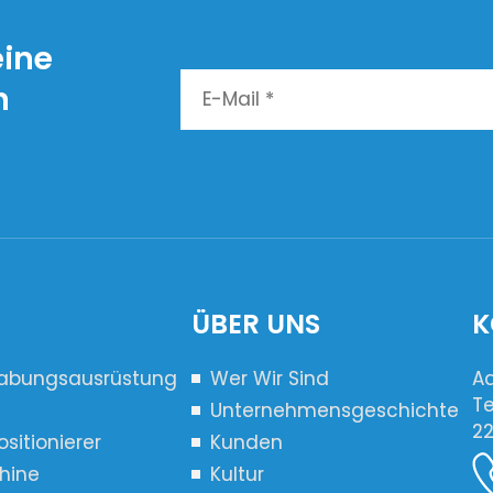
tons verwendet werden
gefüllt werden. Di
kann.
Maschine ...
eine
n
ÜBER UNS
K
habungsausrüstung
Wer Wir Sind
Ad
Te
Unternehmensgeschichte
22
sitionierer
Kunden
hine
Kultur