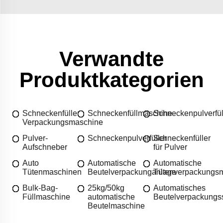
Verwandte
Produktkategorien
Schneckenfüller
Schneckenfüllmaschine
Schneckenpulverfü
Verpackungsmaschine
Pulver-
Schneckenpulverfüller
Schneckenfüller
Aufschneber
für Pulver
Auto
Automatische
Automatische
Tütenmaschinen
Beutelverpackunganlage
Tütenverpackungs
Bulk-Bag-
25kg/50kg
Automatisches
Füllmaschine
automatische
Beutelverpackungs
Beutelmaschine