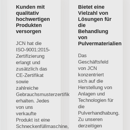
Kunden mit
Bietet eine
qualitativ
Vielzahl von
hochwertigen
Lösungen für
Produkten
die
versorgen
Behandlung
von
JCN hat die
Pulvermaterialien
ISO-9001:2015-
Das
Zertifizierung
Geschäftsfeld
erlangt und
von JCN
zusätzlich das
konzentriert
CE-Zertifikat
sich auf die
sowie
Herstellung von
zahlreiche
Anlagen und
Gebrauchsmusterzertifikate
Technologien für
erhalten. Jedes
die
von uns
Pulverhandhabung.
verkaufte
Zu unseren
Produkt ist eine
derzeitigen
Schneckenfüllmaschine,