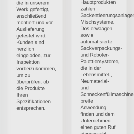
Hauptprodukten
die in unserem
zählen
Werk gefertigt,
Sackentleerungsanlage
anschließend
Mischsysteme,
montiert und vor
Dosierwaagen
Auslieferung
sowie
getestet wird.
automatisierte
Kunden sind
Sackverpackungs-
herzlich
und Roboter-
eingeladen, zur
Palettiersysteme,
Inspektion
die in der
vorbeizukommen,
Lebensmittel-,
um zu
Neumaterial-
überprüfen, ob
und
die Produkte
Schneckenfüllmaschinen
Ihren
breite
Spezifikationen
Anwendung
entsprechen.
finden und dem
Unternehmen
einen guten Ruf
eingebracht