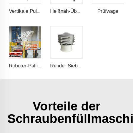
Prüfwage
Vertikale Pulver-Füllmaschine
Heißnäh-Überklebe-Maschine
Roboter-Pallichter
Runder Siebmaschine
Vorteile der
Schraubenfüllmasch