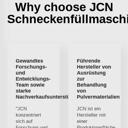
Why choose JCN
Schneckenfüllmasch
Gewandtes
Führende
Forschungs-
Hersteller von
und
Ausrüstung
Entwicklungs-
zur
Team sowie
Behandlung
starke
von
Nachverkaufsunterstützung
Pulvermaterialien
"JCN
JCN ist ein
konzentriert
Hersteller mit
sich auf
einer
Forschung und
Produktionsfläche