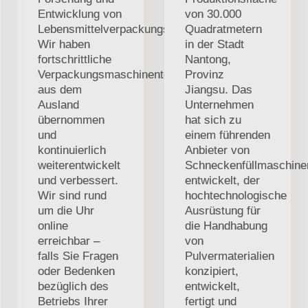
Entwicklung von
von 30.000
Lebensmittelverpackungsmaschinen.
Quadratmetern
Wir haben
in der Stadt
fortschrittliche
Nantong,
Verpackungsmaschinentechnologie
Provinz
aus dem
Jiangsu. Das
Ausland
Unternehmen
übernommen
hat sich zu
und
einem führenden
kontinuierlich
Anbieter von
weiterentwickelt
Schneckenfüllmaschine
und verbessert.
entwickelt, der
Wir sind rund
hochtechnologische
um die Uhr
Ausrüstung für
online
die Handhabung
erreichbar –
von
falls Sie Fragen
Pulvermaterialien
oder Bedenken
konzipiert,
bezüglich des
entwickelt,
Betriebs Ihrer
fertigt und