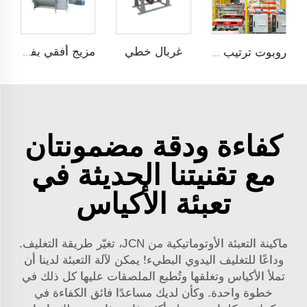
غربال خطي
مزيج أفقي بفتحة جانبية واحدة
روبوت ترتيب على托盘
كفاءة ودقة مضمونتان
مع تقنيتنا الحديثة في
تعبئة الأكياس
ماكينة التعبئة الأوتوماتيكية من JCN، تغيّر طريقة التغليف.
وداعًا للتغليف اليدوي البطيء! يمكن لآلة التعبئة لدينا أن
تملأ الأكياس وتغلقها وتُطبع الملصقات عليها كل ذلك في
خطوة واحدة. وكأن لديك مساعدًا فائق الكفاءة في