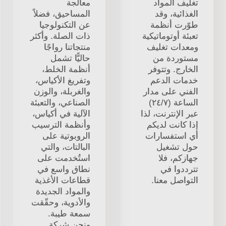
تغليف المواد
معالجة
الغذائية، وقد
المساحيق، فضلاً
طوّرت أنظمة
عن التكنولوجيا
تعبئة أوتوماتيكية
ذات الصلة. وأكثر
ومعدات تغليف
منتجاتنا رواجًا
مستوردة من
حاليًّا تشمل
الخارج. وتتوفر
أنظمة الخلط،
خدمات الدعم
وتفريغ الأكياس،
الفني على مدار
والغربلة، والوزن
الساعة (٢٤/٧)
الصناعي، والتعبئة
عبر الإنترنت، لذا
الآلية في أكياس،
إذا كانت لديكم
وأنظمة الترسيب
أي استفسارات
الروبوتية على
حول تشغيل
البالتات، والتي
جهازكم، فلا
استُخدمت على
تترددوا في
نطاق واسع في
التواصل معنا.
قطاعات الأغذية
والمواد الجديدة
والأدوية، وحقّقت
سمعة طيبة.
ونحن شركة