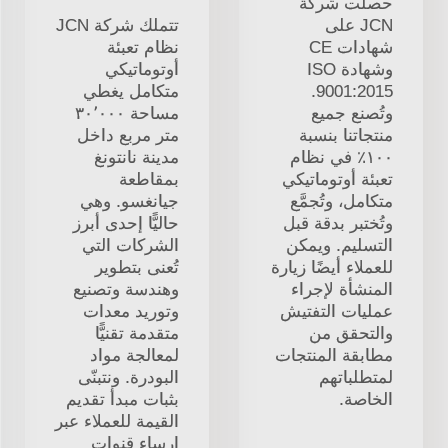
حصلت شركة
JCN على
تتملك شركة JCN
شهادات CE
نظام تعبئة
وشهادة ISO
أوتوماتيكي
9001:2015.
متكامل يغطي
وتُصنع جميع
مساحة ٣٠٬٠٠٠
منتجاتنا بنسبة
متر مربع داخل
١٠٠٪ في نظام
مدينة نانتونغ
تعبئة أوتوماتيكي
بمقاطعة
متكامل، وتُجمَّع
جيانغسو. وهي
وتُختبر بدقة قبل
حاليًّا إحدى أبرز
التسليم. ويمكن
الشركات التي
للعملاء أيضًا زيارة
تُعنى بتطوير
المنشأة لإجراء
وهندسة وتصنيع
عمليات التفتيش
وتوريد معدات
والتحقق من
متقدمة تقنيًّا
مطابقة المنتجات
لمعالجة مواد
لمتطلباتهم
البودرة. ونتبنّى
الخاصة.
بثبات مبدأ تقديم
القيمة للعملاء عبر
إرساء قنوات