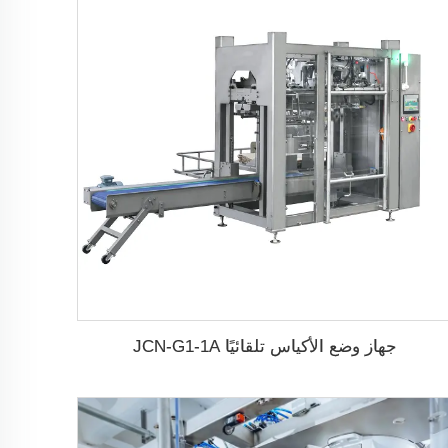
جهاز وضع الأكياس تلقائيًا JCN-G1-1A