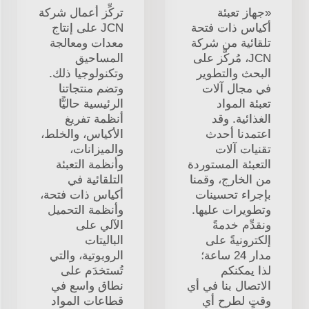
«جهاز تعبئة
تركِّز أعمال شركة
أكياس ذات فتحة
JCN على إنتاج
تلقائية من شركة
معدات ومعالجة
JCN، مُركَّز على
المساحيق
البحث والتطوير
وتكنولوجيا ذلك.
في مجال آلات
وتضم منتجاتنا
تعبئة المواد
الرئيسية حاليًّا
الغذائية. وقد
أنظمة تفريغ
اعتمدنا أحدث
الأكياس، والخلط،
تقنيات آلات
والميزانات،
التعبئة المستوردة
وأنظمة التعبئة
من الخارج، وقمنا
التلقائية في
بإجراء تحسينات
أكياس ذات فتحة،
وتطويرات عليها.
وأنظمة التحميل
ونقدِّم خدمةً
الآلي على
إلكترونيةً على
الباليتات
مدار 24 ساعة؛
الروبوتية، والتي
لذا يمكنكم
تُستخدَم على
الاتصال بنا في أي
نطاق واسع في
وقتٍ لطرح أي
قطاعات المواد