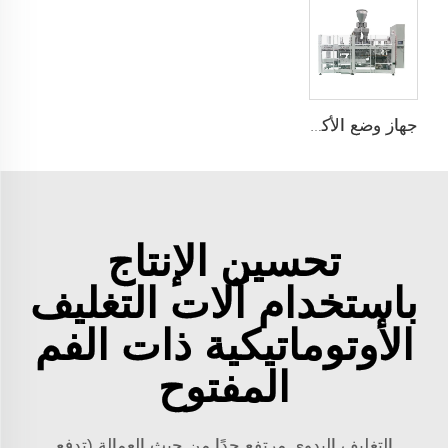
جهاز وضع الأكياس تلقائيًا ذو محطتين JCN-G2-2A-S
تحسين الإنتاج
باستخدام آلات التغليف
الأوتوماتيكية ذات الفم
المفتوح
التغليف اليدوي مرتفع جدًا من حيث العمالة (تدفع