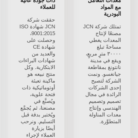
معدات التعامل
ذات جودة عالية
مع المواد
للعملاء
البودرية
حققت شركة
تمتلك شركة JCN
JCN شهادة ISO
مصنعًا لإنتاج
9001:2015،
المعدات يغطي
وحصلت على
مساحةً تبلغ
شهادة CE
٣٠٠٠٠ مترٍ مربعٍ،
والعديد من
ويقع في مدينة
شهادات البراءات
نانتونغ بمقاطعة
الابتكارية. وكل
جيانغسو. ونمت
منتج نبيعه هو
الشركة لتصبح
ماكينة تعبئة
إحدى الشركات
أوتوماتيكية ذات
الرائدة في مجال
فتحة علوية،
تصميم وتصميم
ويُصنَّع في
الهندسي وإنتاج
مصنعنا، ثم يُجمَّع
معدات المناولة
ويُختبر بدقة قبل
المتطوِّرة.
التسليم. ونرحب
أيضًا بزيارة
العملاء لإجراء