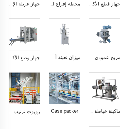
جهاز قطع الأكياس تلقائيًا
محطة إفراغ الأكياس
جهاز غربلة الإعصار
مزيج عمودي عالي الكفاءة
ميزان تعبئة أسفل
جهاز وضع الأكياس تلقائيًا JCN-G1-1A
Case packer
ماكينة خياطة التدفئة مع التغليف فوق الشريط
روبوت ترتيب على托盘