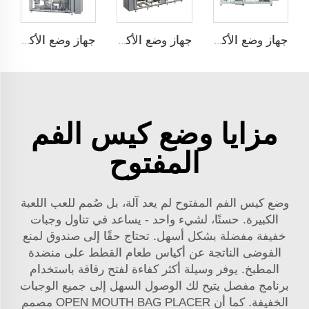
جهاز وضع الأكياس تلقائيًا ذو محطتين JCN-G2-2A-S
جهاز وضع الأكياس تلقائيًا ذو محطتين JCN-G2-2A-B
جهاز وضع الأكياس تلقائيًا بسرعة عالية JCN-G1-2G-2
مزايا وضع كيس الفم
المفتوح
وضع كيس الفم المفتوح لم يعد آلة، بل صُمم للعب اللعبة
الكبيرة. حسنًا، لشيء واحد - يساعد في تناول وجبات
خفيفة مفضلة بشكل أسهل. تحتاج حقًا إلى صندوق لمنع
الفوضى الناتجة عن أكياس طعام القطط على منضدة
المطبخ. يوفر وسيلة أكثر كفاءة لفتح رقاقة باستخدام
برنامج مفصل يتيح لك الوصول السهل إلى جميع الوجبات
الخفيفة. كما أن OPEN MOUTH BAG PLACER مصمم