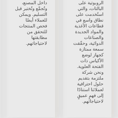
الروبوتية على
داخل المصنع،
البالتات، والتي
وتُجمَّع وتُختبر قبل
استُخدمت على
التسليم. ويمكن
نطاق واسع في
للعملاء أيضًا
قطاعات الأغذية
فحص المنتجات
والمواد الجديدة
للتحقق من
والصناعات
مطابقتها
الدوائية، وحقّقت
لاحتياجاتهم.
سمعة ممتازة
كجهاز لوضع
الأكياس ذات
الفتحة العلوية.
ونحن شركة
ملتزمة بتقديم
حلول احترافية
لعملائنا استنادًا
إلى فهمٍ عميقٍ
لاحتياجاتهم.