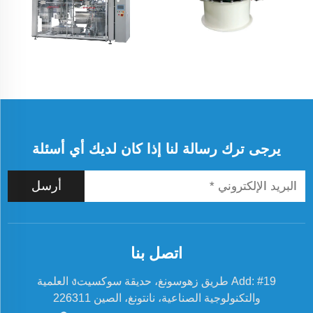
يرجى ترك رسالة لنا إذا كان لديك أي أسئلة
أرسل
اتصل بنا
Add: #19 طريق زهوسونغ، حديقة سوكسيتง العلمية
والتكنولوجية الصناعية، نانتونغ، الصين 226311