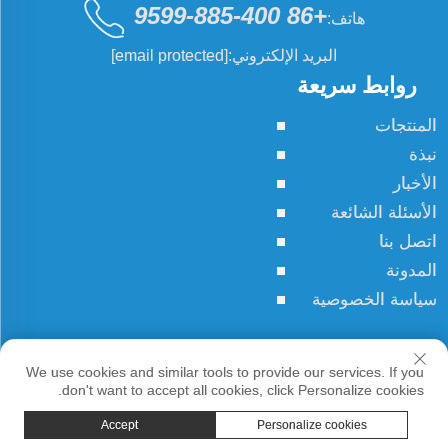
+86 400-885-9599
هاتف:
البريد الإلكتروني:
[email protected]
روابط سريعة
المنتجات
نبذة
الأخبار
الأسئلة الشائعة
اتصل بنا
المدونة
سياسة الخصوصية
حقوق النسخ © JCN جميع الحقوق محفوظة
We use cookies and similar tools to provide our services. If you
don't want to accept all cookies, click Personalize cookies.
Accept
Personalize cookies
الهاتف
البريد الإلكتروني
المنتجات
الصفحة الرئيسية