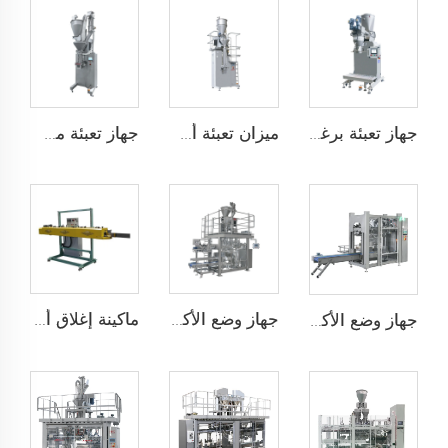
جهاز تعبئة برغي مزدوج أفقي
ميزان تعبئة أسفل
جهاز تعبئة مساحيق عمودي
جهاز وضع الأكياس تلقائيًا بسرعة عالية JCN-G1-2G-1
ماكينة إغلاق أكياس الشكل المvelope
جهاز وضع الأكياس تلقائيًا JCN-G1-1A