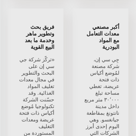
أكبر مصنعي
فريق بحث
معدات التعامل
وتطوير ماهر
مع المواد
وخدمة ما بعد
البودرية
البيع القوية
جِي سي إن،
«تركّز شركة جي
شركة مصنعة
سي إن على
لمُوضع أكياس
البحث والتطوير
ذات فتحة
في مجال معدات
عريضة، تغطي
تغليف المواد
مساحة تبلغ
الغذائية. وقد
٣٠٬٠٠٠ متر مربع
حسّنت الشركة
داخل مدينة
تكنولوجيا مُوضع
نانتونغ بمقاطعة
أكياس ذات فتحة
جيانغسو. وهي
عريضة ومعدات
اليوم إحدى أبرز
التغليف
الشركات التي
المستوردة من