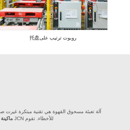
روبوت ترتيب على托盘
آلة تعبئة مسحوق القهوة هي تقنية مبتكرة غيرت صناع
للأخطاء. تقوم JCN
ماكينة 