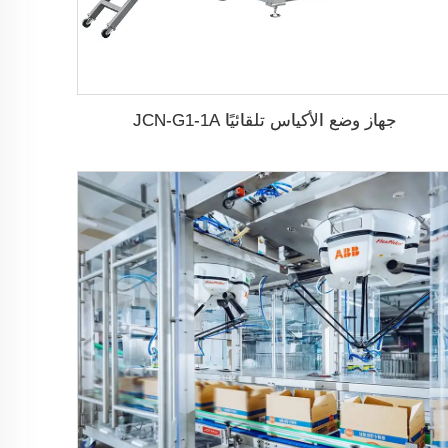
جهاز وضع الأكياس تلقائيًا JCN-G1-1A