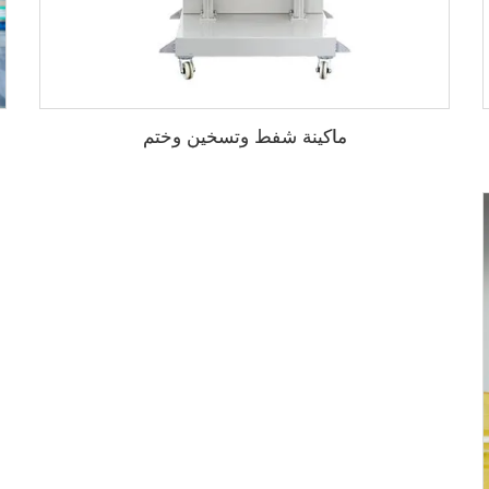
ماكينة شفط وتسخين وختم