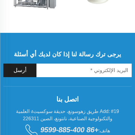
يرجى ترك رسالة لنا إذا كان لديك أي أسئلة
أرسل
اتصل بنا
Add: #19 طريق زهوسونغ، حديقة سوكسيتง العلمية
والتكنولوجية الصناعية، نانتونغ، الصين 226311
+86 400-885-9599
هاتف: