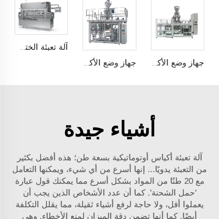
آلة تعبئة الختم على الألواح
جهاز وضع الأكياس تلقائيًا ذو محطتين JCN-G2-2A-S
جهاز وضع الأكياس تلقائيًا بسرعة عالية JCN-G1-2G-2
أشياء جيدة
آلة تعبئة أكياس أوتوماتيكية بسعة طن؛ هذه أفضل بكثير
من التعبئة يدويًا... إنها أسرع من أي شيء، ويمكنها التعامل
مع 20 طنًا من المواد بشكل أسرع مما يمكنك قول عبارة
'حمل الشحنة'. كما أن عدد الأشخاص الذين يجب أن
يعملوا أقل، ولا حاجة لرفع أشياء ثقيلة، مما يقلل التكلفة
أيضًا. كما أنها تضمن دقة الميزان لمنع الأخطاء. وهي