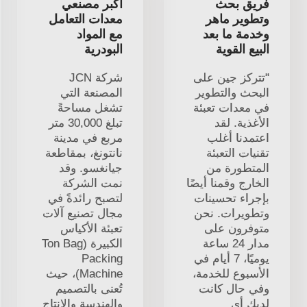
فريق بحث
أكبر مصنعي
وتطوير ماهر
معدات التعامل
وخدمة ما بعد
مع المواد
البيع القوية
البودرية
"تتركز جين على
شركة JCN
البحث والتطوير
المصنعة التي
في معدات تعبئة
تشغل مساحةً
الأغذية. لقد
تبلغ 30,000 متر
اعتمدنا أغلب
مربع في مدينة
تقنيات التعبئة
نانتونغ، بمقاطعة
المتطورة من
جيانغسو. وقد
الخارج وقمنا أيضًا
نمت الشركة
بإجراء تحسينات
لتصبح رائدةً في
وتطويرات. نحن
مجال تصنيع آلات
متوفرون على
تعبئة الأكياس
مدار 24 ساعة
الكبيرة (Ton Bag
يوميًا، 7 أيام في
Packing
الأسبوع للخدمة،
Machine)، حيث
وفي حال كانت
تُعنى بالتصميم
لديك أي
والهندسة والإنتاج