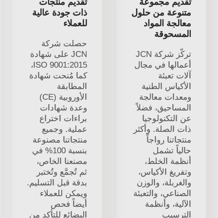
تقديم مجموعة
تقديم منتجات
متنوعة من حلول
ذات جودة عالية
معالجة المواد
للعملاء
المسحوقة
حصلت شركة
تركّز شركة JCN
JCN على شهادة
أعمالها في مجال
ISO 9001:2015،
آلات تعبئة
كما مُنحت شهادة
الأكياس الطنية
المطابقة
ومعدات معالجة
الأوروبية (CE)
المساحيق، فضلاً
وعدة شهادات
عن التكنولوجيا
براءات اختراع
ذات الصلة. وأكثر
عملية. وجميع
منتجاتنا رواجاً
منتجاتنا مصنوعة
حالياً تشمل
بنسبة 100% في
أنظمة الخلط،
مصنعنا الخاص،
وتفريغ الأكياس،
ثم تُجمَّع وتُختبر
والغربلة، والوزن
بدقة قبل التسليم.
الصناعي، والتعبئة
ويمكن للعملاء
الآلية، وأنظمة
أيضاً فحص
الترسيب
البضائع للتأكد من