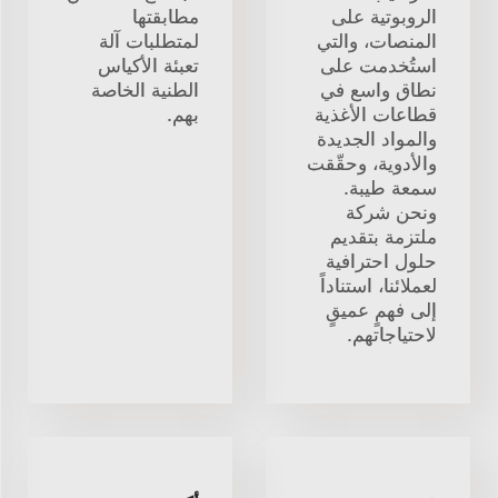
الروبوتية على
مطابقتها
المنصات، والتي
لمتطلبات آلة
استُخدمت على
تعبئة الأكياس
نطاق واسع في
الطنية الخاصة
قطاعات الأغذية
بهم.
والمواد الجديدة
والأدوية، وحقّقت
سمعة طيبة.
ونحن شركة
ملتزمة بتقديم
حلول احترافية
لعملائنا، استناداً
إلى فهمٍ عميقٍ
لاحتياجاتهم.