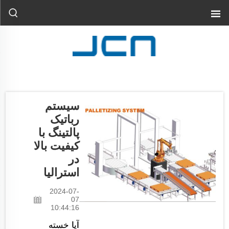
سیستم
رباتیک
پالتینگ با
کیفیت بالا
در
استرالیا
2024-07-
07
10:44:16
آیا خسته