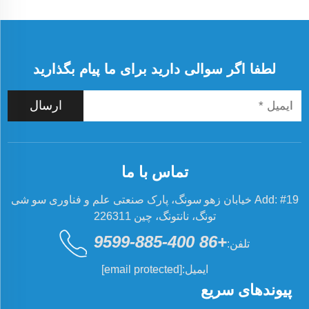
و مواد
ساختمانی
هستند.
سرعت، دقت
و
لطفا اگر سوالی دارید برای ما پیام بگذارید
انعطاف‌پذیری
این ماشین‌ها
ارسال
بالا است به
طوری که
فرآیند پرکردن
و دربستن
تماس با ما
هرگز مسدود
نمی‌شود...
Add: #19 خیابان زهو سونگ، پارک صنعتی علم و فناوری سو شی
تونگ، نانتونگ، چین 226311
+86 400-885-9599
تلفن:
ایمیل:
[email protected]
پیوندهای سریع