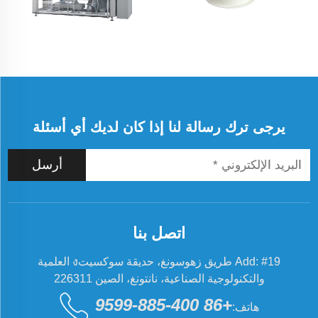
يرجى ترك رسالة لنا إذا كان لديك أي أسئلة
أرسل
اتصل بنا
Add: #19 طريق زهوسونغ، حديقة سوكسيتง العلمية
والتكنولوجية الصناعية، نانتونغ، الصين 226311
+86 400-885-9599
هاتف: