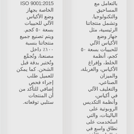
بالتعامل مع
ISO 9001:2015
المساحيق
الخاصة بجهاز
والتكنولوجيا.
وضع الأكياس
وتشمل منتجاتنا
الآلي للحبيبات
الرئيسية، مثل
بسعة ٥٠ كجم.
جهاز وضع
ويتم تصنيع جميع
الأكياس الآلي
منتجاتنا بنسبة
للحبيبات بسعة ٥٠
١٠٠٪ داخل
كجم، أنظمة
مصنعنا، وتُجمَّع
الخلط، وإفراغ
وتُختبر بدقة قبل
الأكياس، والغربلة،
الشحن. كما يمكن
والميزان
للعميل طلب
الصناعي،
إجراء فحص
والتغليف الآلي
إضافي للتأكد من
في أكياس،
أن المنتجات
وأنظمة التكديس
ستلبي توقعاته.
الروبوتية على
الباليتات، والتي
استُخدمت على
نطاق واسع في