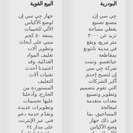
البودرية
البيع القوية
جِي سي إن،
جهاز جِي سي إن
مصنع تصنيع
لوضع الأكياس
يغطي مساحة
الآلي للحبيبات
تزيد عن ٣٠٠٠
بسعة ٥٠ كجم
متر مربع، ويقع
مبني على أبحاث
في مدينة نانتونغ
وتطوير آلات
بمقاطعة
تغليف المواد
جيانغسو. ونمت
الغذائية. وقد
شركة جِي سي
اعتمدنا أحدث
إن لتصبح إحدى
تقنيات آلات
أكبر الشركات
التغليف
التي تقوم بتصميم
المستوردة من
وتطوير وتصنيع
الخارج، وأدخلنا
معدات متقدمة
عليها تحسينات
لمعالجة
وتطويرات عديدة.
المساحيق، بما
ونقدّم خدمة دعم
في ذلك جهاز
فني عبر الإنترنت
وضع الأكياس
على مدار ٢٤