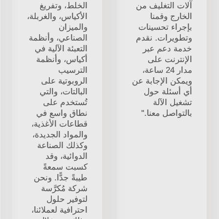
آلات التغليف من
الخلط، وتفريغ
الخارج وقمنا
الأكياس، والغربلة،
بإجراء تحسينات
والميزان
وتطويرات. نقدم
الصناعي، وأنظمة
خدمة دعم عبر
التعبئة الآلية في
الإنترنت على
أكياس، وأنظمة
مدار 24 ساعة،
الترسيب
ويمكن الإجابة عن
الروبوتية على
أي أسئلة حول
البالتات، والتي
تشغيل الآلة
تُستخدم على
بالتواصل معنا."
نطاق واسع في
قطاعات الأغذية،
والمواد الجديدة،
وكذلك الصناعة
الدوائية، وقد
كسبت سمعةً
طيبةً جدًّا. ونحن
شركة مُكرَّسة
لتوفير حلول
احترافية لعملائنا،