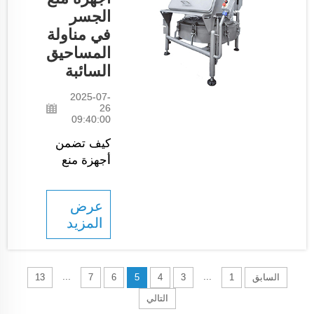
فوائد كبيرة
الجسر
لتسهيل
في مناولة
التشغيل
المساحيق
الفعال
السائبة
لأنظمة
تعبئة
2025-07-
الأكياس.
26
09:40:00
فهو يسمح
لنا
كيف تضمن
باستبدال
أجهزة منع
الأجزاء
الجسر
بسهولة أو
استمرار
عرض
إضافة
حركة
المزيد
أجزاء
المساحيق:
مختلفة...
توفر أجهزة
منع الجسر
...
...
وسيلة فعالة
السابق
1
3
4
5
6
7
13
للحفاظ على
التالي
تدفق