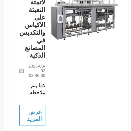
لأتمتة
وتقليل
التعبئة
العمالة
على
الزائدة في
الأكياس
عمليات
والتكديس
الجملة.
في
وبفضل
المصانع
التعبئة الآلية،
الذكية
يمكن
للموظفين
2025-08-
العمل...
02
09:40:00
كما يتم
ملاحظة
تطبيق
التقنيات
عرض
العالية في
المزيد
المجتمع
الحديث في