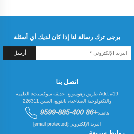
المساحيق
السائبة
والحفاظ
على سير
العمليات
يرجى ترك رسالة لنا إذا كان لديك أي أسئلة
بسلاسة.
وتفعل ذلك
أرسل
عن طريق
تفتيت
التكتلات التي
تتشكل في
اتصل بنا
المساحيق،
مما يضمن
Add: #19 طريق زهوسونغ، حديقة سوكسيتง العلمية
تدفقًا
والتكنولوجية الصناعية، نانتونغ، الصين 226311
متسقًا...
+86 400-885-9599
هاتف:
البريد الإلكتروني:
[email protected]
روابط سريعة