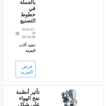
بالجملة
إذن ما
في
الذي يجب
أن تفكر
خطوط
فيه قبل أن
التصنيع
تبدأ؟ ابدأ
2025-07-
بإنتاجك...
29
09:40:00
تنفيذ آلات
التعبئة
الأوتوماتيكية
لتبسيط
عرض
عملية
المزيد
التغليف. إن
التغليف
مهم جدًا
في قطاع
تأثير أنظمة
الصناعة
نفخ الهواء
والتصنيع.
على شكل