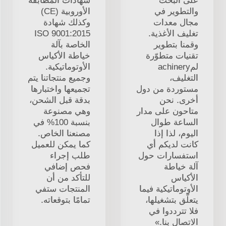
على البحث
شهادات المطابقة
والتطوير في
الأوروبية (CE)
مجال معدات
وكذلك شهادة
تغليف الأغذية.
ISO 9001:2015
وقمنا بتطوير
الخاصة بآلة
تقنيات متطوّرة
خياطة الأكياس
لمachinery
الأوتوماتيكية.
التغليف،
وجميع منتجاتنا يتم
مستوردة من دول
تجميعها واختبارها
أخرى. نحن
بدقة قبل الشحن،
متاحون على مدار
وهي مصنوعة
الساعة طوال
بنسبة 100% في
اليوم، لذا إذا
مصنعنا الخاص.
كانت لديكم أي
كما يمكن للعميل
استفسارات حول
طلب إجراء
آلة خياطة
فحص إضافي
الأكياس
للتأكد من أن
الأوتوماتيكية فيما
المنتجات ستفي
يتعلّق بتشغيلها،
تمامًا بتوقعاته.
فلا تترددوا في
الاتصال بنا.»