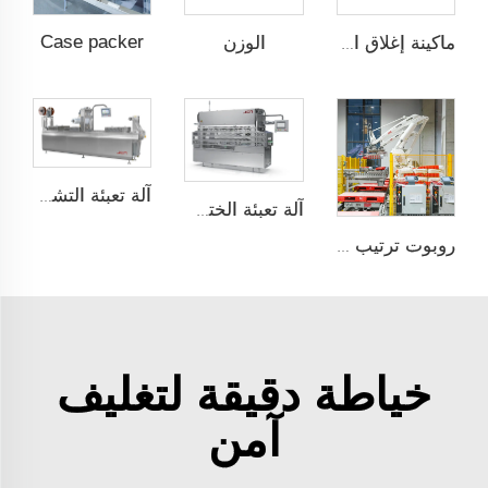
Case packer
الوزن
ماكينة إغلاق التدفئة بالنبض
آلة تعبئة التشكيل الحراري
آلة تعبئة الختم على الألواح
روبوت ترتيب على托盘
خياطة دقيقة لتغليف
آمن