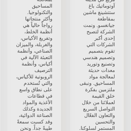
آوتوماتيك باغ
المساحيق
ستتشينغ ماشين
والتكنولوجيا.
بمقاطعة
وأكثر منتجاتها
جيانغسو. ونمت
رواجاً حالياً هي
الشركة لتصبح
أنظمة الخلط،
إحدى أكبر
وتفريغ الأكياس،
الشركات التي
والغربلة، والميزان
تقوم بتصميم
الصناعي، وأنظمة
وتصميم هندسي
التعبئة الآلية في
وتصنيع وتوريد
أكياس، وأنظمة
معدات حديثة
الترصيف
لمعالجة مواد
الروبوتية للأكياس،
المساحيق. ونبقى
والتي تُستخدم
ملتزمين بفكرة
على نطاق واسع
خلق القيمة
في قطاعات
لعملائنا من خلال
الأغذية والمواد
التواصل السريع
الجديدة وكذلك
والتعاون الفعّال
الصناعة الدوائية،
والتحسين
وقد كسبت سمعةً
المستمر لسلوكنا.
طيبةً جداً. ونحن