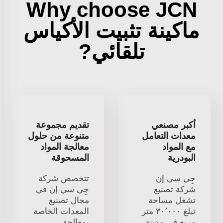
Why choose JCN
ماكينة تثبيت الأكياس
تلقائي?
أكبر مصنعي
تقديم مجموعة
معدات التعامل
متنوعة من حلول
مع المواد
معالجة المواد
البودرية
المسحوقة
جِي سي إن
تتخصص شركة
شركة تصنيع
جِي سي إن في
تشغل مساحة
مجال تصنيع
تبلغ ٣٠٬٠٠٠ متر
المعدات الخاصة
مربع في مدينة
بمعالجة